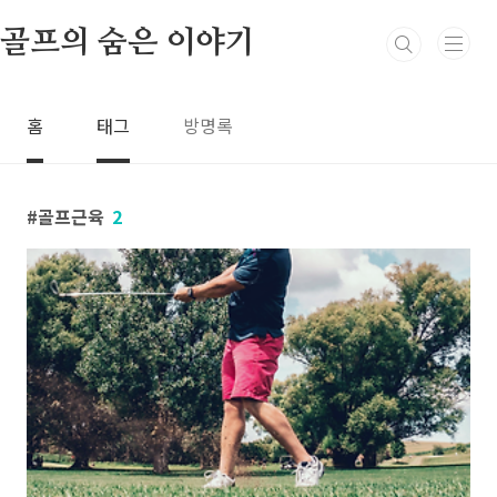
본문 바로가기
골프의 숨은 이야기
홈
태그
방명록
골프근육
2