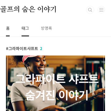
본문 바로가기
골프의 숨은 이야기
홈
태그
방명록
그라파이트샤프트
2