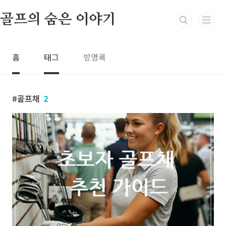
본문 바로가기
골프의 숨은 이야기
홈
태그
방명록
골프채
2