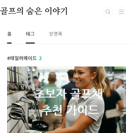
본문 바로가기
골프의 숨은 이야기
홈
태그
방명록
테일러메이드
2