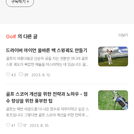
구독하기
더보기
Golf
의 다른 글
드라이버 아이언 올바른 백 스윙궤도 만들기
글 내용
골프의 아름다움은 단순히 공을 치는 것뿐만 아니라 골프
스윙 궤도의 복잡한 예술을 마스터하는 데 있습니다. 골프
샷의 스윙의 궤적은 거리, 정확도 및 전반적인 효과에 큰 영
43
39
2023. 8. 12.
향을 미칩니다. 기본기를 익히고자 하는 초보자든 기술을
연마하고자 하는 노련한 프로 선수든 골프 스윙 궤도를 이
해하고 제어하는 것은 매우 중요한 과정입니다. 이 포괄적
골프 스코어 개선을 위한 전략과 노하우 - 점
인 가이드에서는 골프 스윙 궤도의 미묘한 차이를 살펴보
고, 주요 구성 요소와 영향을 미치는 요인, 게임을 향상하는
수 향상을 위한 풍부한 팁
글 내용
기술을 알아보겠습니다 골프 스윙 궤도의 구성 요소 클럽
골프는 매번 라운드를 더 나은 점수로 마무리하고 싶은 스
페이스 각도: 클럽페이스가 볼과 만나는 각도는 탄도에 큰
포츠입니다. 그렇다면 골프 스코어 개선을 위한 전략과 노
영향을 미칩니다. 오픈 클럽페이스는 더 높은 샷을 만들어
하우를 배워보는 것이 어떨까요? 이번 글에서는 스코어를
내는 경향이 있고, 클로즈드 클럽페이스는 더 낮은 탄도를
41
17
2023. 8. 10.
향상하기 위한 다양한 팁과 전략을 제공하며, 라운드를 더
만들어냅니다. 일관성을 유지하려면 골..
욱 즐길 수 있는 방법을 알려드리겠습니다. 1. 실전 훈련 -